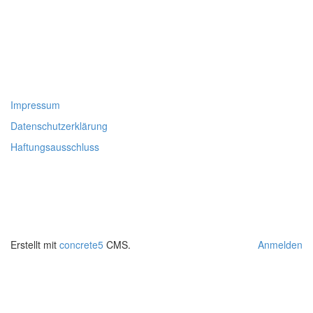
Copyright © 2025 PRIMAKLIMA - die Partyband aus der Eifel
www.primaklimaband.de
www.primaklima-band.de
www.primaklima-live.de
Impressum
Datenschutzerklärung
Haftungsausschluss
PrimaKlima Partyband GbR
Zum Wiesengrund 16
D-54636 Wißmannsdorf-Koosbüsch
Kontakt: +49 (0)172/268 3558
Erstellt mit
concrete5
CMS.
Anmelden