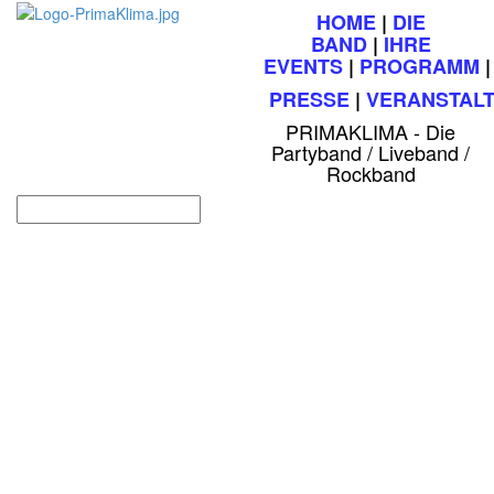
HOME
|
DIE
BAND
|
IHRE
EVENTS
|
PROGRAMM
PRESSE
|
VERANSTAL
PRIMAKLIMA - Die
Partyband / Liveband /
Rockband
Partyband für Ihre
Kirmesveranstaltung,
Volksfest,
Straßenfest oder
Festzelt?
Kirmes- Festzelt und Volksfestkonzepte für Ihre Party.